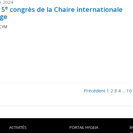
e 2024
e
 5
congrès de la Chaire internationale
ge
CCIM
Précédent
1
2
3
4
…
10
ACTIVITÉS
PORTAIL HYGEIA
B