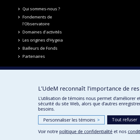
Qui sommes-nous ?
Fondements de
l'Observatoire
Domaines d'activités
Les origines d'Hygeia
Bailleurs de Fonds
Partenaires
HYGEIA | Soutenir l'autonomisati
L’UdeM reconnaît l’importance de resp
L’utilisation de témoins nous permet d’améliorer e
sécurité du site Web, alors que d’autres enregistr
besoins.
Tout refuser
Personnaliser les témoins
>
Voir notre
politique de confidentialité
et nos
condit
Confidentialité
Conditions d’utilisation
Paramètres des 