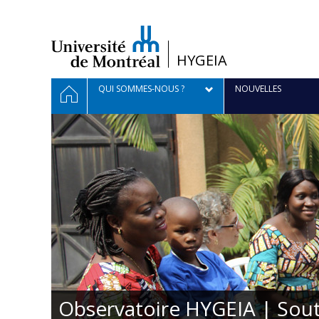
Passer
au
contenu
/
HYGEIA
Navigation
ACCUEIL
QUI SOMMES-NOUS ?
NOUVELLES
principale
Observatoire HYGEIA | Sout