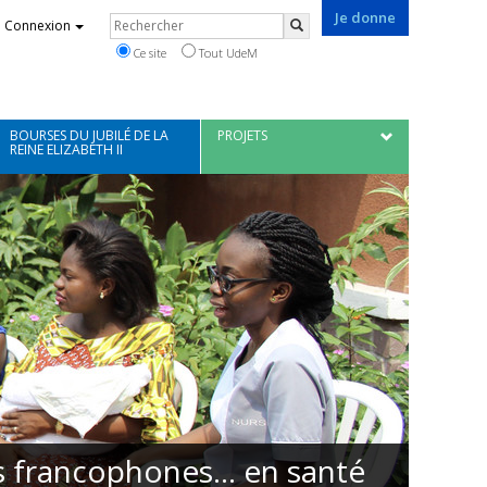
Je donne
Rechercher
Connexion
Rechercher
Ce site
Tout UdeM
BOURSES DU JUBILÉ DE LA
PROJETS
REINE ELIZABETH II
 francophones... en santé