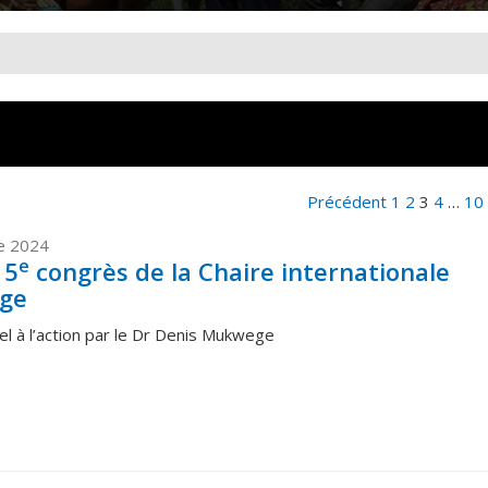
Précédent
1
2
3
4
…
10
e 2024
e
 5
congrès de la Chaire internationale
ge
pel à l’action par le Dr Denis Mukwege