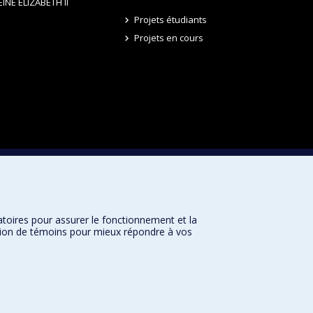
EINE ELIZABETH II
Projets étudiants
Projets en cours
atoires pour assurer le fonctionnement et la
sation de témoins pour mieux répondre à vos
Université de