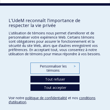
2 janvier, 9h00 au 18 janvier 2020, 10h00
Première visite à la Fondation Panzi
L’UdeM reconnaît l’importance de
RDC.
respecter la vie privée
L’utilisation de témoins nous permet d’améliorer et de
personnaliser votre expérience Web. Certains témoins
sont obligatoires pour assurer le fonctionnement et la
sécurité du site Web, alors que d’autres enregistrent vos
préférences. En acceptant tout, vous consentez à notre
HYGEIA | Soutenir l'autonomisation des
utilisation de témoins pour mieux répondre à vos besoins.
femmes francophones en santé
Personnaliser les
>
Plan du site
témoins
Accessibilité
Tout refuser
Tout accepter
Confidentialité
Voir notre
politique de confidentialité
et nos
conditions
Conditions d’utilisation
d’utilisation
.
Paramètres des témoins